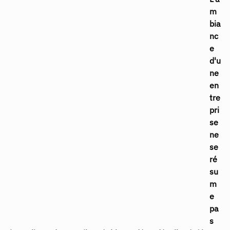
m
bia
nc
e 
d'u
ne 
en
tre
pri
se 
ne 
se 
ré
su
m
e 
pa
s 